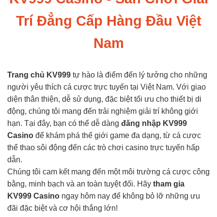
Trí Đẳng Cấp Hàng Đầu Việt
Nam
Trang chủ KV999
tự hào là điểm đến lý tưởng cho những
người yêu thích cá cược trực tuyến tại Việt Nam. Với giao
diện thân thiện, dễ sử dụng, đặc biệt tối ưu cho thiết bị di
động, chúng tôi mang đến trải nghiệm giải trí không giới
hạn. Tại đây, bạn có thể dễ dàng
đăng nhập KV999
Casino
để khám phá thế giới game đa dạng, từ cá cược
thể thao sôi động đến các trò chơi casino trực tuyến hấp
dẫn.
Chúng tôi cam kết mang đến một môi trường cá cược công
bằng, minh bạch và an toàn tuyệt đối. Hãy
tham gia
KV999 Casino
ngay hôm nay để không bỏ lỡ những ưu
đãi đặc biệt và cơ hội thắng lớn!