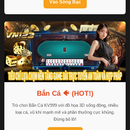
Vào Sòng Bạc
Bắn Cá 🐠 (HOT!)
Trò chơi Bắn Cá KV999 với đồ họa 3D sống động, nhiều
loại cá, vũ khí mạnh mẽ và phần thưởng cực khủng.
Đừng bỏ lỡ!