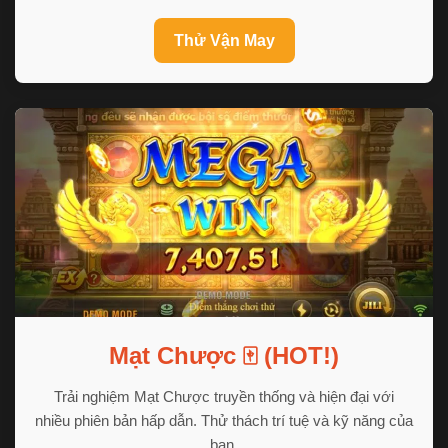
Thử Vận May
Mạt Chược 🀄 (HOT!)
Trải nghiệm Mạt Chược truyền thống và hiện đại với
nhiều phiên bản hấp dẫn. Thử thách trí tuệ và kỹ năng của
bạn.