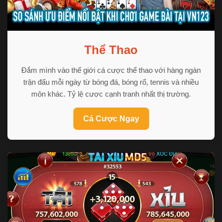
Thể Thao
Đắm mình vào thế giới cá cược thể thao với hàng ngàn
trận đấu mỗi ngày từ bóng đá, bóng rổ, tennis và nhiều
môn khác. Tỷ lệ cược cạnh tranh nhất thị trường.
Cá Cược Ngay