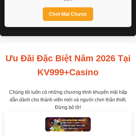
Chơi Mạt Chược
Ưu Đãi Đặc Biệt Năm 2026 Tại
KV999+Casino
Chúng tôi luôn có những chương trình khuyến mãi hấp
dẫn dành cho thành viên mới và người chơi thân thiết.
Đừng bỏ lỡ!