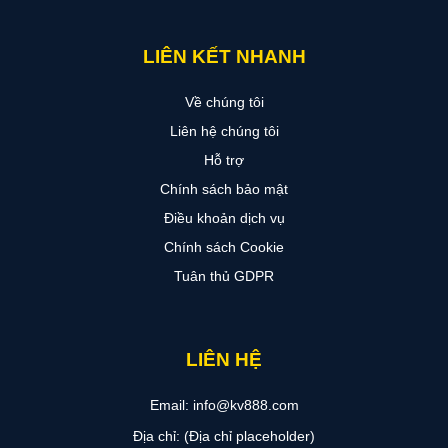
LIÊN KẾT NHANH
Về chúng tôi
Liên hệ chúng tôi
Hỗ trợ
Chính sách bảo mật
Điều khoản dịch vụ
Chính sách Cookie
Tuân thủ GDPR
LIÊN HỆ
Email:
info@kv888.com
Địa chỉ: (Địa chỉ placeholder)