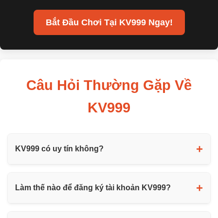
Bắt Đầu Chơi Tại KV999 Ngay!
Câu Hỏi Thường Gặp Về
KV999
+
KV999 có uy tín không?
+
Làm thế nào để đăng ký tài khoản KV999?