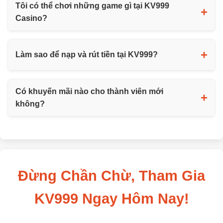
Tôi có thể chơi những game gì tại KV999
+
Casino?
+
Làm sao để nạp và rút tiền tại KV999?
Có khuyến mãi nào cho thành viên mới
+
không?
Đừng Chần Chừ, Tham Gia
KV999 Ngay Hôm Nay!