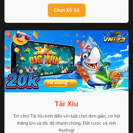
Chơi Xổ Số
Tài Xỉu
Trò chơi Tài Xỉu kinh điển với luật chơi đơn giản, cơ hội
thắng lớn và tốc độ nhanh chóng. Đặt cược và rinh
thưởng!