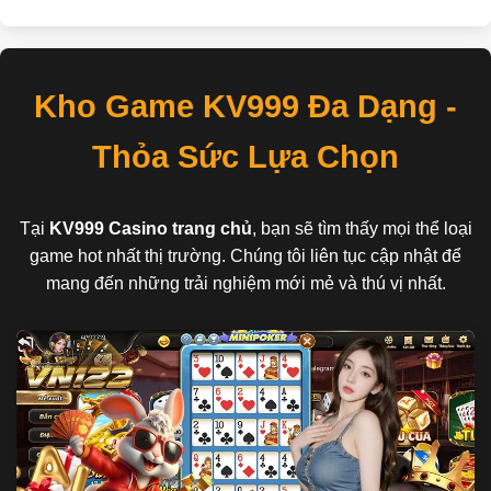
Kho Game KV999 Đa Dạng -
Thỏa Sức Lựa Chọn
Tại
KV999 Casino trang chủ
, bạn sẽ tìm thấy mọi thể loại
game hot nhất thị trường. Chúng tôi liên tục cập nhật để
mang đến những trải nghiệm mới mẻ và thú vị nhất.